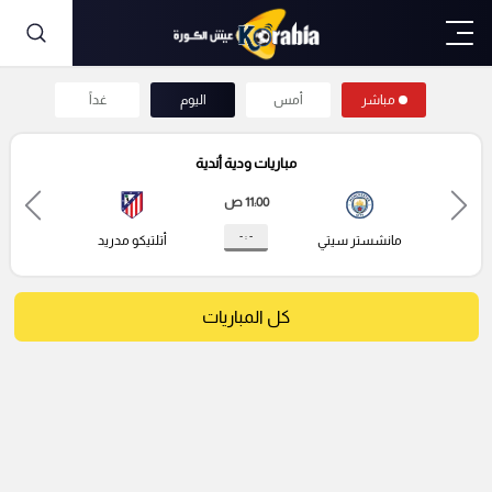
مباشر
أمس
اليوم
غداً
مباريات ودية أندية
11:00 ص
- : -
مانشستر سيتي
أتلتيكو مدريد
كل المباريات