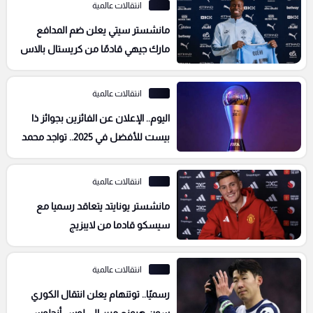
انتقالات عالمية
مانشستر سيتي يعلن ضم المدافع
مارك جيهي قادمًا من كريستال بالاس
حتى 2031
انتقالات عالمية
اليوم.. الإعلان عن الفائزين بجوائز ذا
بيست للأفضل في 2025.. تواجد محمد
صلاح وعمرو ناصر
انتقالات عالمية
مانشستر يونايتد يتعاقد رسميا مع
سيسكو قادما من لايبزيج
انتقالات عالمية
رسميًا.. توتنهام يعلن انتقال الكوري
سون هيونج مين إلى لوس أنجلوس