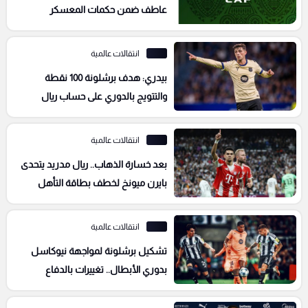
عاطف ضمن حكمات المعسكر
الإعدادي لأمم أفريقيا للسيدات
انتقالات عالمية
بيدري: هدف برشلونة 100 نقطة
والتتويج بالدوري على حساب ريال
مدريد
انتقالات عالمية
بعد خسارة الذهاب.. ريال مدريد يتحدى
بايرن ميونخ لخطف بطاقة التأهل
بالأبطال اليوم
انتقالات عالمية
تشكيل برشلونة لمواجهة نيوكاسل
بدوري الأبطال.. تغييرات بالدفاع