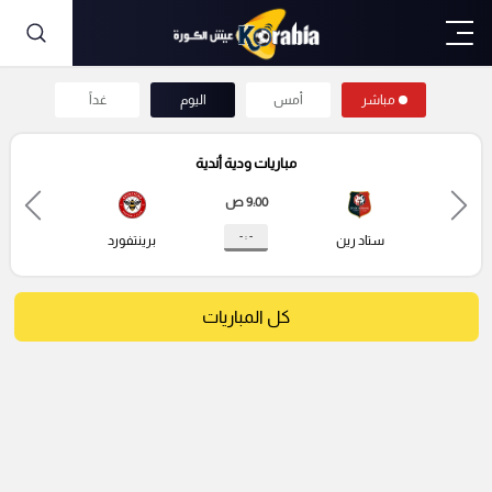
مباشر
أمس
اليوم
غداً
مباريات ودية أندية
9:00 ص
- : -
ستاد رين
برينتفورد
كل المباريات