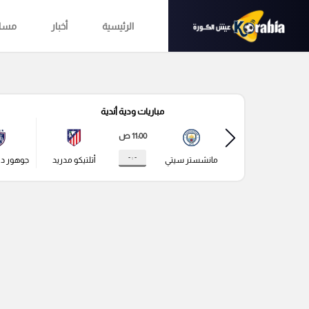
الرئيسية
أخبار
مساب
مباريات ودية أندية
11:00 ص
- : -
مانشستر سيتي
أتلتيكو مدريد