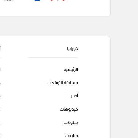
كورابيا
أ
الرئيسية
ا
مسابقة التوقعات
ك
أخبار
ك
فيديوهات
ك
بطولات
ت
مباريات
ف