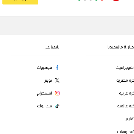
خبار & مالتيميديا
تابعنا على
نفوجرافيك
فيسبوك
رة مصرية
تويتر
رة عربية
انستجرام
رة عالمية
تيك توك
قارير
يديوهات