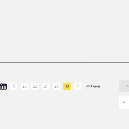
ة
19
20
21
22
23
يونيو 2024