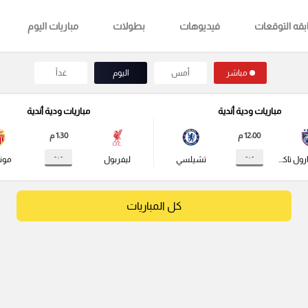
قه التوقعات
فيديوهات
بطولات
مباريات اليوم
مباشر
أمس
اليوم
غداً
مباريات ودية أندية
مباريات ودية أندية
12:00 م
1:30 م
- : -
- : -
جوهور دارول تاكزيم
تشيلسي
ليفربول
مونا
كل المباريات