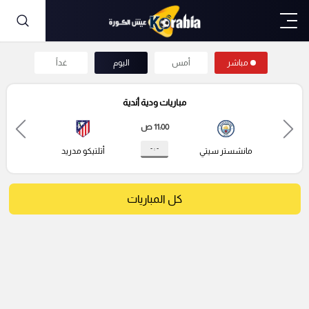
مباشر
أمس
اليوم
غداً
مباريات ودية أندية
11:00 ص
- : -
مانشستر سيتي
أتلتيكو مدريد
كل المباريات