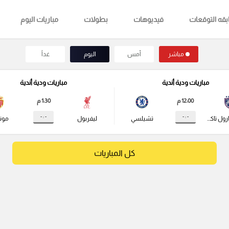
قه التوقعات
فيديوهات
بطولات
مباريات اليوم
مباشر
أمس
اليوم
غداً
مباريات ودية أندية
مباريات ودية أندية
12:00 م
1:30 م
- : -
- : -
جوهور دارول تاكزيم
تشيلسي
ليفربول
مونا
كل المباريات