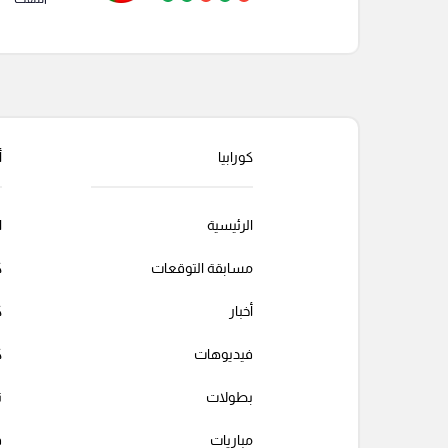
كورابيا
أ
الرئيسية
ا
مسابقة التوقعات
ك
أخبار
ك
فيديوهات
ك
بطولات
ت
مباريات
ف