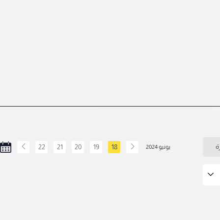
ة
18
19
20
21
22
يونيو 2024