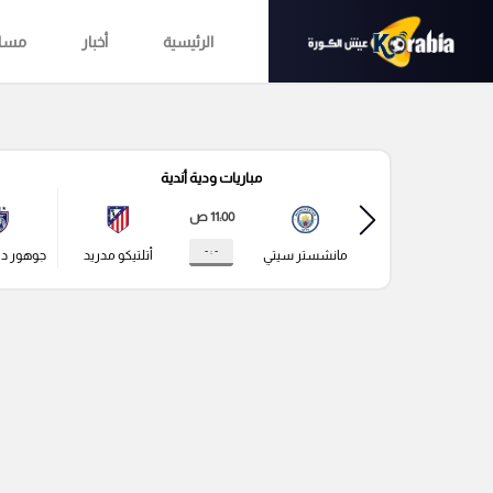
الرئيسية
أخبار
مساب
مباريات ودية أندية
11:00 ص
- : -
مانشستر سيتي
أتلتيكو مدريد