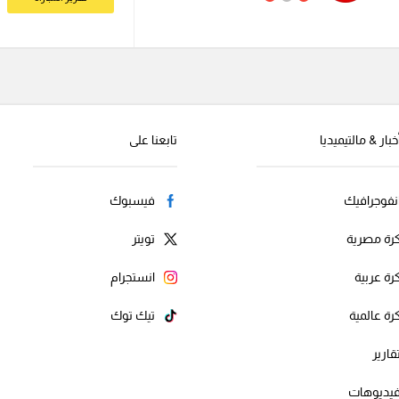
خبار & مالتيميديا
تابعنا على
نفوجرافيك
فيسبوك
رة مصرية
تويتر
رة عربية
انستجرام
رة عالمية
تيك توك
قارير
يديوهات