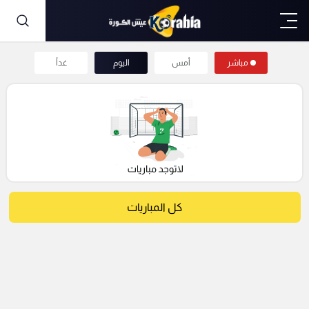
مباشر
أمس
اليوم
غداً
كل المباريات