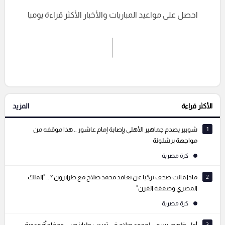
احصل على مواعيد المباريات والأخبار الأكثر قراءة يوميا
اشترك الان
إرسال تعليق
الأكثر قراءة
المزيد
التعليقات السابقة
1
شوبير يصدم جماهير الأهلي بإصابة إمام عاشور .. هذا موقفه من
مواجهة برشلونة
كرة مصرية
2
ماذا قالت صحف تركيا عن تعاقد محمد صلاح مع طرابزون ؟ .. "الملك
المصري وصفقة القرن"
كرة مصرية
3
أول ظهور رسمي لمحمد صلاح في تدريب طرابزون .. ومفاجأة مدوية