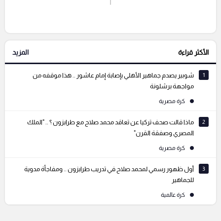
إرسال تعليق
الأكثر قراءة
المزيد
التعليقات السابقة
1
شوبير يصدم جماهير الأهلي بإصابة إمام عاشور .. هذا موقفه من
مواجهة برشلونة
كرة مصرية
2
ماذا قالت صحف تركيا عن تعاقد محمد صلاح مع طرابزون ؟ .. "الملك
المصري وصفقة القرن"
كرة مصرية
3
أول ظهور رسمي لمحمد صلاح في تدريب طرابزون .. ومفاجأة مدوية
للجماهير
كرة عالمية