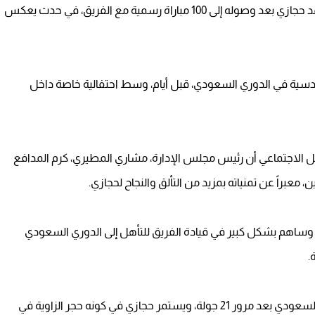
احتفل نادي نيوم السعودي بتكريم مدافعه المصري أحمد حجازي بعد وصوله إلى 100 مباراة رسمية مع الفريق، في حدث يعكس
قميص نيوم في مباراته رقم 100 أمام القادسية في الدوري السعودي، قبل أيام، وسط احتفالية خاصة داخل
ل الاجتماعي أن رئيس مجلس الإدارة، مشاري المطيري، كرم المدافع
 معبراً عن تمنياته بمزيد من التألق والنجاح لحجازي.
2024 قادماً من اتحاد جدة، وساهم بشكل كبير في قيادة الفريق للتأهل إلى الدوري السعودي
.
ويحتل نيوم حالياً المركز الثامن في جدول ترتيب الدوري السعودي بعد مرور 21 جولة، ويستمر حجازي في كونه حجر الزاوية في