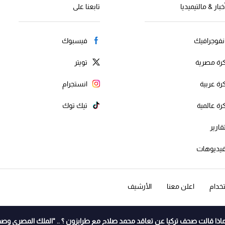
خبار & مالتيميديا
تابعنا على
نفوجرافيك
فيسبوك
رة مصرية
تويتر
رة عربية
انستجرام
رة عالمية
تيك توك
قارير
يديوهات
خدام
اعلن معنا
الأرشيف
اذا قالت صحف تركيا عن تعاقد محمد صلاح مع طرابزون ؟ .. "الملك المصري وصف