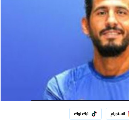
انستجرام
تيك توك