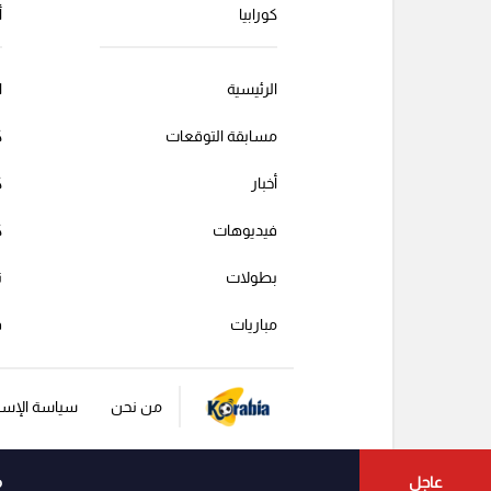
كورابيا
أ
الرئيسية
ا
مسابقة التوقعات
ك
أخبار
ك
فيديوهات
ك
بطولات
ت
مباريات
ف
من نحن
سياسة الإست
عاجل
م