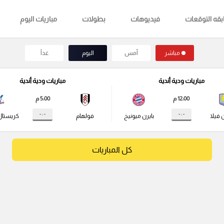
قه التوقعات
فيديوهات
بطولات
مباريات اليوم
مباشر
أمس
اليوم
غداً
مباريات ودية أندية
مباريات ودية أندية
12:00 م
5:00 م
- : -
- : -
 فيلا
بايرن ميونيخ
فولهام
كريستال
كل المباريات