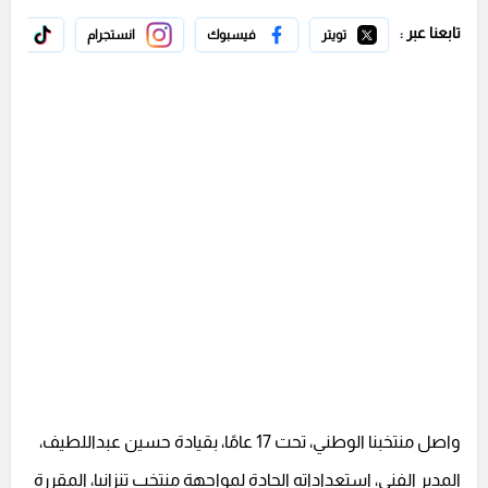
تابعنا عبر :
تويتر
فيسبوك
انستجرام
تيك 
واصل منتخبنا الوطني، تحت 17 عامًا، بقيادة حسين عبداللطيف،
المدير الفني، استعداداته الجادة لمواجهة منتخب تنزانيا، المقررة