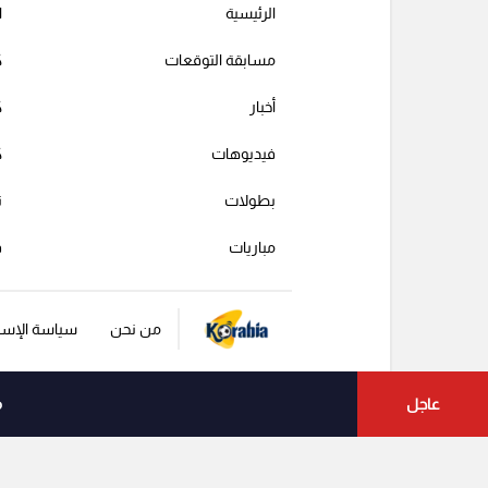
الرئيسية
ا
مسابقة التوقعات
ك
أخبار
ك
فيديوهات
ك
بطولات
ت
مباريات
ف
من نحن
سياسة الإست
عاجل
م