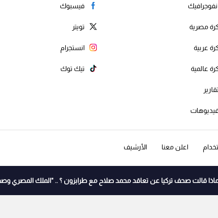
نفوجرافيك
فيسبوك
رة مصرية
تويتر
رة عربية
انستجرام
رة عالمية
تيك توك
قارير
يديوهات
خدام
اعلن معنا
الأرشيف
اذا قالت صحف تركيا عن تعاقد محمد صلاح مع طرابزون ؟ .. "الملك المصري وصف