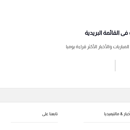
ى القائمة البريدية
باريات والأخبار الأكثر قراءة يوميا
اشترك الان
إرسال تعليق
خبار & مالتيميديا
تابعنا على