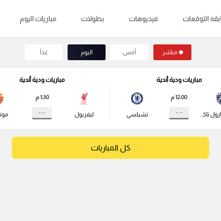
قه التوقعات
فيديوهات
بطولات
مباريات اليوم
مباشر
أمس
اليوم
غداً
مباريات ودية أندية
مباريات ودية أندية
12:00 م
1:30 م
- : -
- : -
جوهور دارول تاكزيم
تشيلسي
ليفربول
مونا
كل المباريات