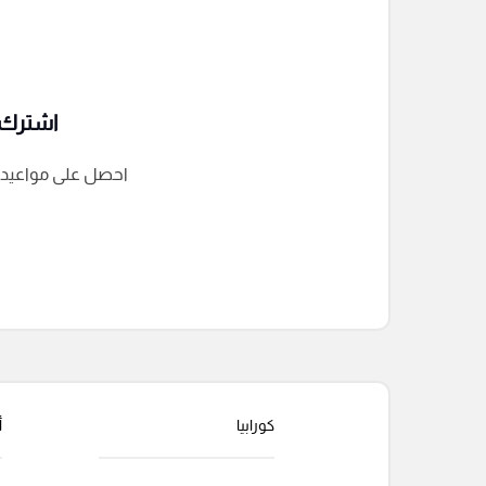
اشترك ف
احصل على مواعيد الم
التعليقات السابقة
كورابيا
أ