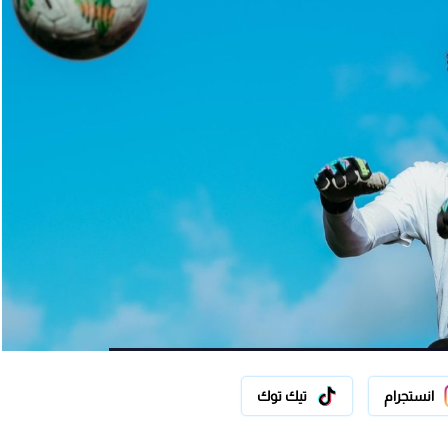
انستجرام
تيك توك