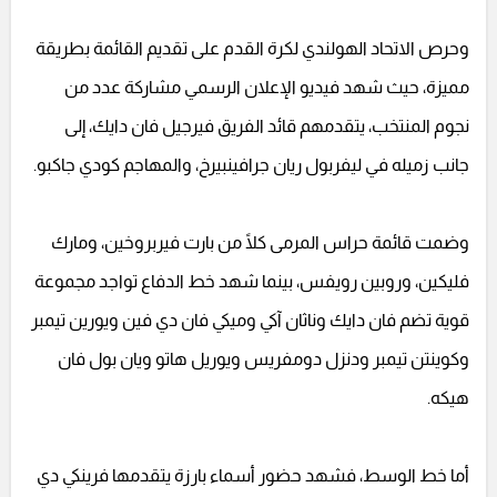
وحرص الاتحاد الهولندي لكرة القدم على تقديم القائمة بطريقة
مميزة، حيث شهد فيديو الإعلان الرسمي مشاركة عدد من
نجوم المنتخب، يتقدمهم قائد الفريق فيرجيل فان دايك، إلى
جانب زميله في ليفربول ريان جرافينبيرخ، والمهاجم كودي جاكبو.
وضمت قائمة حراس المرمى كلًا من بارت فيربروخين، ومارك
فليكين، وروبين رويفس، بينما شهد خط الدفاع تواجد مجموعة
قوية تضم فان دايك وناثان آكي وميكي فان دي فين ويورين تيمبر
وكوينتن تيمبر ودنزل دومفريس ويوريل هاتو ويان بول فان
هيكه.
أما خط الوسط، فشهد حضور أسماء بارزة يتقدمها فرينكي دي