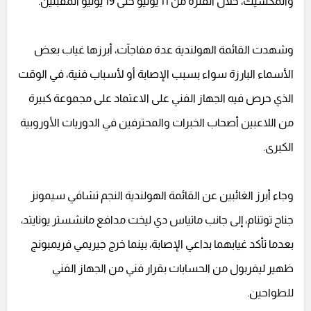
والمكسيك، خلال الفترة من 11 يونيو حتى 19 يوليو المقبلين.
وشهدت القائمة الهولندية عدة مفاجآت، أبرزها غياب بعض
الأسماء البارزة سواء بسبب الإصابة أو لأسباب فنية، في الوقت
الذي حرص فيه الجهاز الفني على الاعتماد على مجموعة كبيرة
من اللاعبين أصحاب الخبرات والمحترفين في الدوريات الأوروبية
الكبرى.
وجاء أبرز الغائبين عن القائمة الهولندية النجم تشافي سيمونز
جناح توتنام، إلى جانب ماتياس دي ليخت مدافع مانشستر يونايتد،
بعدما تأكد غيابهما بداعي الإصابة، بينما خرج جيريمي فريمبونج
ظهير ليفربول من الحسابات بقرار فني من الجهاز الفني
للطواحين.