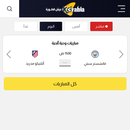
مباشر
أمس
اليوم
غداً
مباريات ودية أندية
11:00 ص
- : -
مانشستر سيتي
أتلتيكو مدريد
كل المباريات