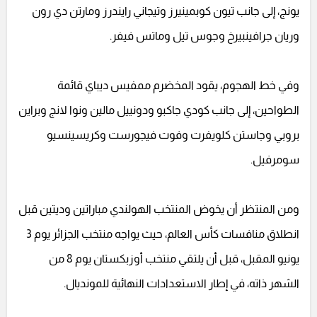
يونج، إلى جانب تيون كوبمينيرز وتيجاني رايندرز ومارتن دي رون
وريان جرافينبيرخ وجوس تيل وماتس فيفر.
وفي خط الهجوم، يقود المخضرم ممفيس ديباي قائمة
الطواحين، إلى جانب كودي جاكبو ودونييل مالين ونوا لانج وبراين
بروبي وجاستن كلويفرت وفوت فيجورست وكريسينسيو
سومرفيل.
ومن المنتظر أن يخوض المنتخب الهولندي مباراتين وديتين قبل
انطلاق منافسات كأس العالم، حيث يواجه منتخب الجزائر يوم 3
يونيو المقبل، قبل أن يلتقي منتخب أوزبكستان يوم 8 من
الشهر ذاته، في إطار الاستعدادات النهائية للمونديال.