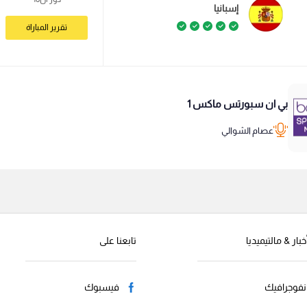
إسبانيا
تقرير المباراة
بي ان سبورتس ماكس 1
عصام الشوالي
خبار & مالتيميديا
تابعنا على
نفوجرافيك
فيسبوك