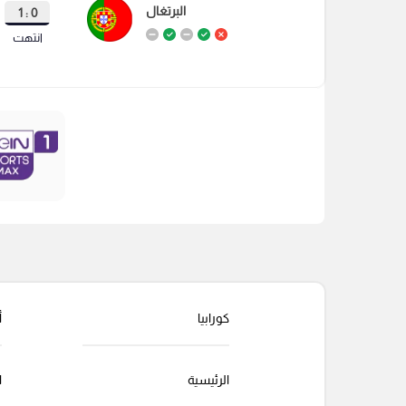
البرتغال
0 : 1
انتهت
كورابيا
أ
الرئيسية
ا