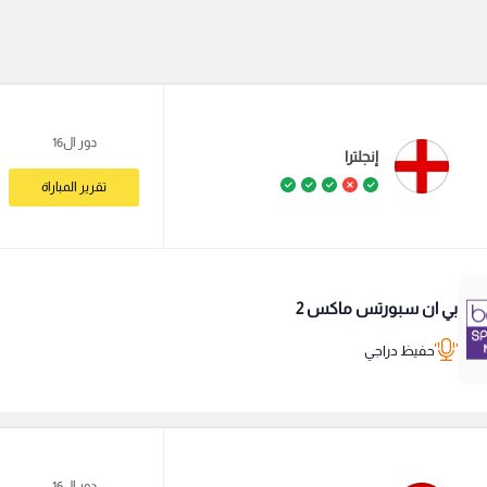
دور ال16
إنجلترا
تقرير المباراة
بي ان سبورتس ماكس 2
حفيظ دراجي
دور ال16