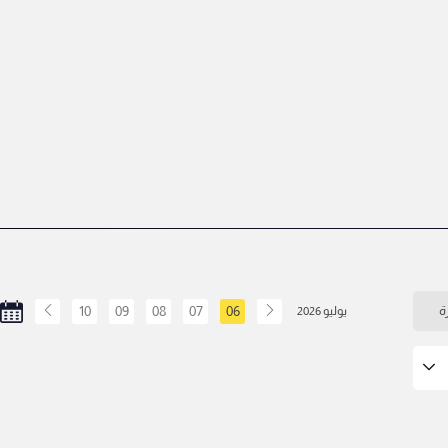
ة
06
07
08
09
10
يوليو 2026