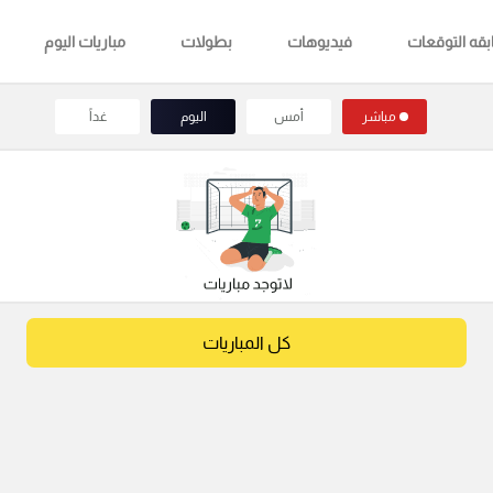
قه التوقعات
فيديوهات
بطولات
مباريات اليوم
مباشر
أمس
اليوم
غداً
كل المباريات