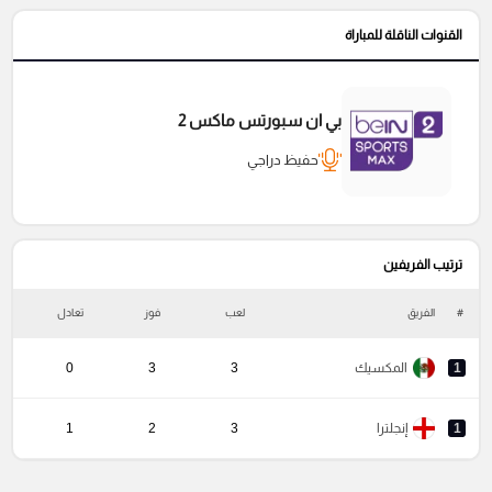
القنوات الناقلة للمباراة
بي ان سبورتس ماكس 2
حفيظ دراجي
ترتيب الفريفين
#
الفريق
لعب
فوز
تعادل
خ
1
المكسيك
3
3
0
1
إنجلترا
3
2
1