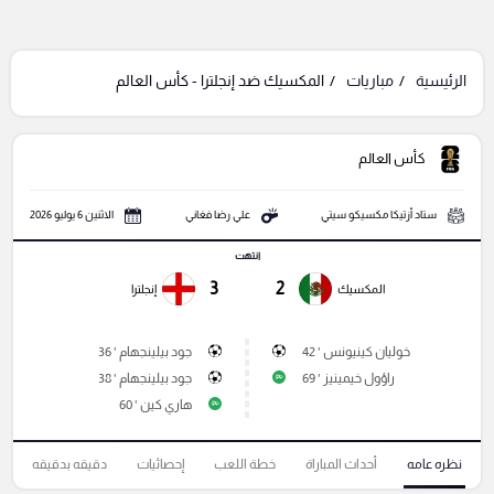
الرئيسية
مباريات
المكسيك ضد إنجلترا - كأس العالم
كأس العالم
ستاد أزتيكا مكسيكو سيتي
علي رضا فغاني
الاثنين 6 يوليو 2026
انتهت
3
2
المكسيك
إنجلترا
خوليان كينيونس ' 42
جود بيلينجهام ' 36
راؤول خيمينيز ' 69
جود بيلينجهام ' 38
P
هاري كين ' 60
P
نظره عامه
أحداث المباراة
خطة اللعب
إحصائيات
دقيقه بدقيقه