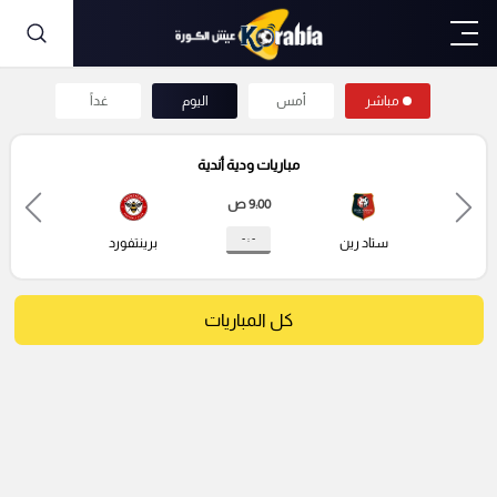
مباشر
أمس
اليوم
غداً
مباريات ودية أندية
9:00 ص
- : -
ستاد رين
برينتفورد
كل المباريات