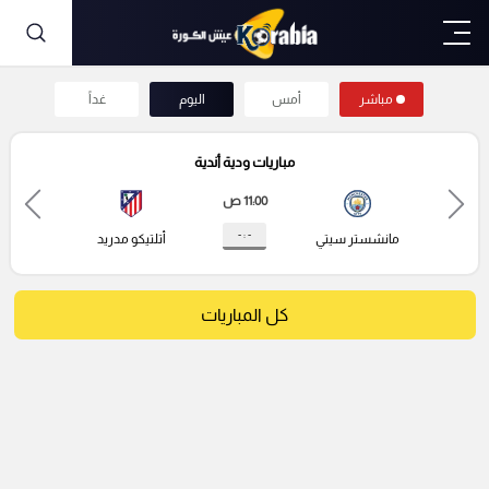
مباشر
أمس
اليوم
غداً
مباريات ودية أندية
11:00 ص
- : -
مانشستر سيتي
أتلتيكو مدريد
كل المباريات