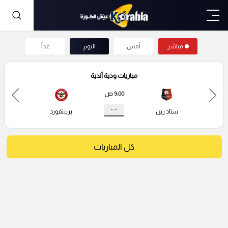
مباشر
أمس
اليوم
غداً
مباريات ودية أندية
9:00 ص
- : -
ستاد رين
برينتفورد
كل المباريات