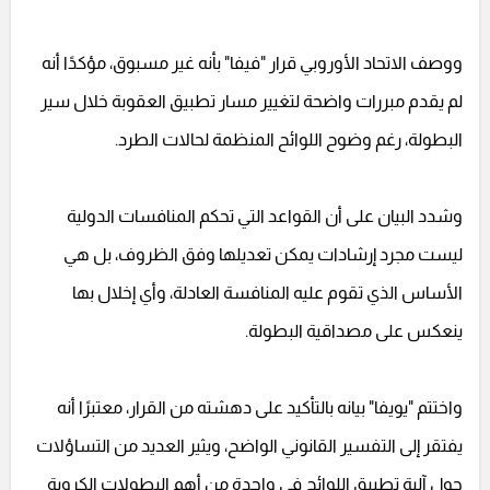
ووصف الاتحاد الأوروبي قرار "فيفا" بأنه غير مسبوق، مؤكدًا أنه
لم يقدم مبررات واضحة لتغيير مسار تطبيق العقوبة خلال سير
البطولة، رغم وضوح اللوائح المنظمة لحالات الطرد.
وشدد البيان على أن القواعد التي تحكم المنافسات الدولية
ليست مجرد إرشادات يمكن تعديلها وفق الظروف، بل هي
الأساس الذي تقوم عليه المنافسة العادلة، وأي إخلال بها
ينعكس على مصداقية البطولة.
واختتم "يويفا" بيانه بالتأكيد على دهشته من القرار، معتبرًا أنه
يفتقر إلى التفسير القانوني الواضح، ويثير العديد من التساؤلات
حول آلية تطبيق اللوائح في واحدة من أهم البطولات الكروية