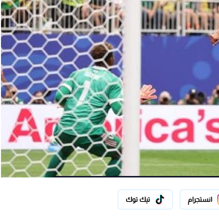
انستجرام
تيك توك