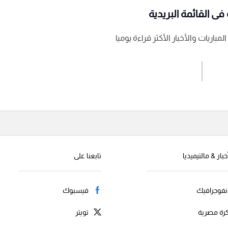
ى القائمة البريدية
باريات والأخبار الأكثر قراءة يوميا
اشترك الان
إرسال تعليق
خبار & مالتيميديا
تابعنا على
نفوجرافيك
فيسبوك
رة مصرية
تويتر