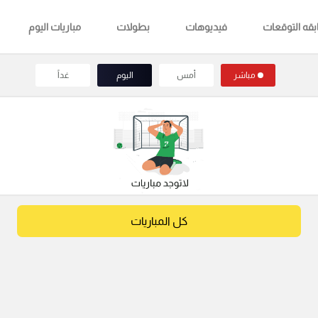
قه التوقعات
فيديوهات
بطولات
مباريات اليوم
مباشر
أمس
اليوم
غداً
كل المباريات