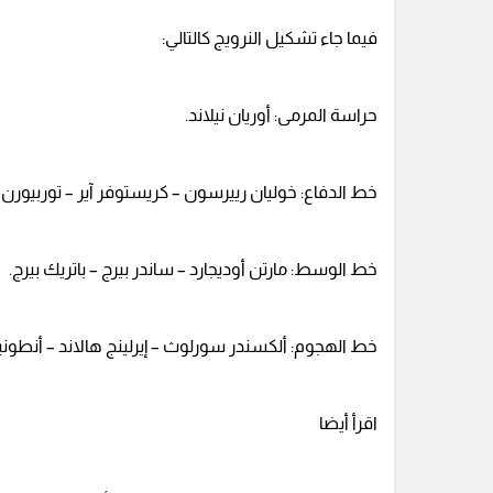
فيما جاء تشكيل النرويج كالتالي:
حراسة المرمى: أوريان نيلاند.
خط الدفاع: خوليان رييرسون – كريستوفر آير – توربيورن 
خط الوسط: مارتن أوديجارد – ساندر بيرج – باتريك بيرج.
خط الهجوم: ألكسندر سورلوث – إيرلينج هالاند – أنطوني
اقرأ أيضا