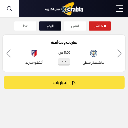
مباشر
أمس
اليوم
غداً
مباريات ودية أندية
11:00 ص
- : -
مانشستر سيتي
أتلتيكو مدريد
كل المباريات