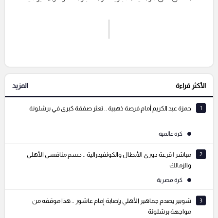
اشترك الان
إرسال تعليق
الأكثر قراءة
المزيد
التعليقات السابقة
1
حمزة عبد الكريم أمام فرصة ذهبية .. تعثر صفقة كبرى في برشلونة
كرة عالمية
2
مباشر | قرعة دوري الأبطال والكونفيدرالية .. حسم منافسي الأهلي
والزمالك
كرة مصرية
3
شوبير يصدم جماهير الأهلي بإصابة إمام عاشور .. هذا موقفه من
مواجهة برشلونة