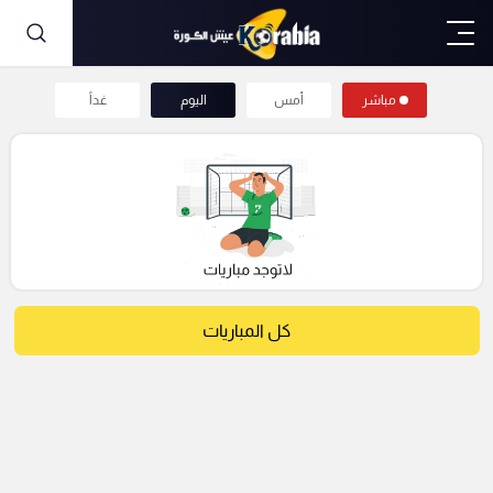
مباشر
أمس
اليوم
غداً
كل المباريات