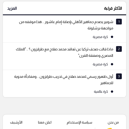
الأكثر قراءة
المزيد
التعليقات السابقة
1
شوبير يصدم جماهير الأهلي بإصابة إمام عاشور .. هذا موقفه من
مواجهة برشلونة
كرة مصرية
2
ماذا قالت صحف تركيا عن تعاقد محمد صلاح مع طرابزون ؟ .. "الملك
المصري وصفقة القرن"
كرة مصرية
3
أول ظهور رسمي لمحمد صلاح في تدريب طرابزون .. ومفاجأة مدوية
للجماهير
كرة عالمية
من نحن
سياسة الإستخدام
اعلن معنا
الأرشيف