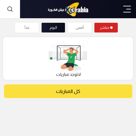
مباشر
أمس
اليوم
غداً
كل المباريات