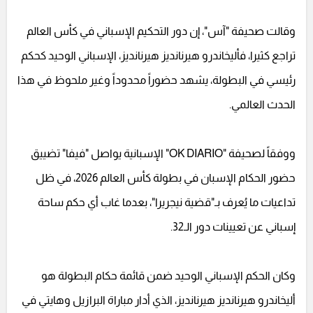
وقالت صحيفة "آس"، إن دور التحكيم الإسباني في كأس العالم
تراجع كثيرا، فأليخاندرو هيرنانديز هيرنانديز، الإسباني الوحيد كحكم
رئيسي في البطولة، يشهد حضوراً محدوداً وغير ملحوظ في هذا
الحدث العالمي.
ووفقاً لصحيفة "OK DIARIO" الإسبانية يواصل "فيفا" تضييق
حضور الحكام الإسبان في بطولة كأس العالم 2026، في ظل
تداعيات ما يُعرف بـ"قضية نيجريرا"، بعدما غاب أي حكم ساحة
إسباني عن تعيينات دور الـ32.
وكان الحكم الإسباني الوحيد ضمن قائمة حكام البطولة هو
أليخاندرو هيرنانديز هيرنانديز، الذي أدار مباراة البرازيل وهايتي في