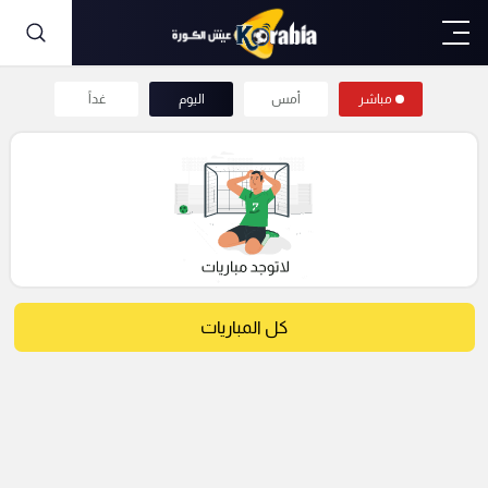
مباشر
أمس
اليوم
غداً
كل المباريات