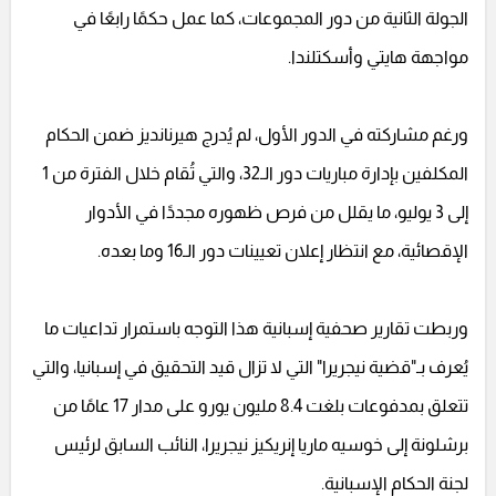
الجولة الثانية من دور المجموعات، كما عمل حكمًا رابعًا في
مواجهة هايتي وأسكتلندا.
ورغم مشاركته في الدور الأول، لم يُدرج هيرنانديز ضمن الحكام
المكلفين بإدارة مباريات دور الـ32، والتي تُقام خلال الفترة من 1
إلى 3 يوليو، ما يقلل من فرص ظهوره مجددًا في الأدوار
الإقصائية، مع انتظار إعلان تعيينات دور الـ16 وما بعده.
وربطت تقارير صحفية إسبانية هذا التوجه باستمرار تداعيات ما
يُعرف بـ"قضية نيجريرا" التي لا تزال قيد التحقيق في إسبانيا، والتي
تتعلق بمدفوعات بلغت 8.4 مليون يورو على مدار 17 عامًا من
برشلونة إلى خوسيه ماريا إنريكيز نيجريرا، النائب السابق لرئيس
لجنة الحكام الإسبانية.