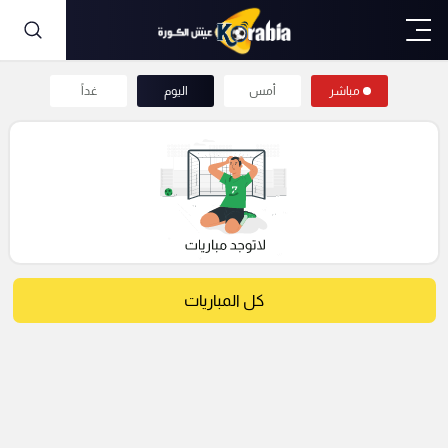
مباشر
أمس
اليوم
غداً
كل المباريات