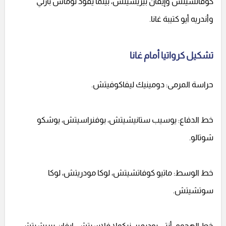
كوفاتشيتش وإيفان بيريشيتش، بينما يقود توماس بارتي
وأندريه أيو كتيبة غانا.
تشكيل كرواتيا أمام غانا
حراسة المرمى: دومينيك ليفاكوفيتش.
خط الدفاع: يوسيب ستانيشيتش، بوفنراسيتش، يوشكو
شوتالو.
خط الوسط: ماتيو كوفاتشيتش، لوكا مودريتش، لوكا
سوتشيتش.
خط الهجوم: أنتي بوديمير، نيكولا فلاسيتش، إيفان بيريشيتش،