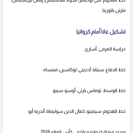
مارتن باتورينا.
تشكيل غانا أمام كرواتيا
حراسة المرمى: أساري.
خط الدفاع: سينايا، أدجيتي، لوكاسين، مينساه.
خط الوسط: توماس بارتي، أوسو، سيبو.
خط الهجوم: سيمينو، كمال الدين سوليمانا، أندريه أيو.
موعد مباراة كرواتيا وغانا في كأس العالم 2026