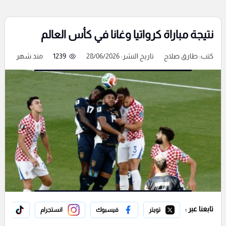
نتيجة مباراة كرواتيا وغانا في كأس العالم
كتب:
طارق صلاح
تاريخ النشر: 28/06/2026
1239
منذ شهر
تابعنا عبر :
تويتر
فيسبوك
انستجرام
تيك 