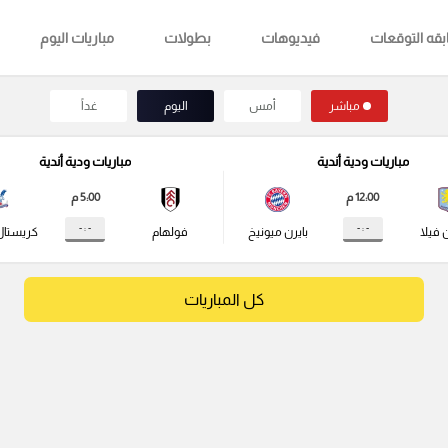
قه التوقعات
فيديوهات
بطولات
مباريات اليوم
مباشر
أمس
اليوم
غداً
مباريات ودية أندية
مباريات ودية أندية
12:00 م
5:00 م
- : -
- : -
 فيلا
بايرن ميونيخ
فولهام
كريستال
كل المباريات