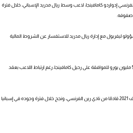
 الفرنسي إدواردو كامافينجا، لاعب وسط ريال مدريد الإسباني، خلال فترة
م صفوفه.
ؤولو ليفربول مع إدارة ريال مدريد للاستفسار عن الشروط المالية
وأوضحت الصحيفة أن النادي الملكي حدد مبلغًا يقارب 50 مليون يورو للموافقة على رحيل كامافينجا، رغم ارتباط اللاعب بعقد
وكان كامافينجا قد انضم إلى صفوف ريال مدريد في صيف 2021 قادمًا من نادي رين الفرنسي، ونجح خلال فترة وجوده في إسبانيا