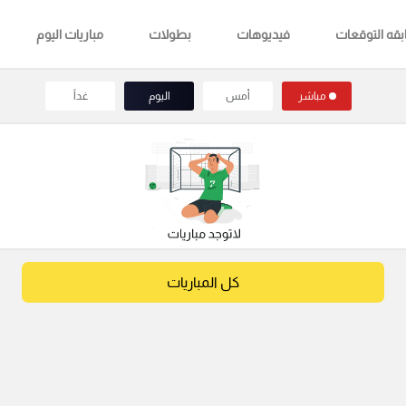
قه التوقعات
فيديوهات
بطولات
مباريات اليوم
مباشر
أمس
اليوم
غداً
كل المباريات