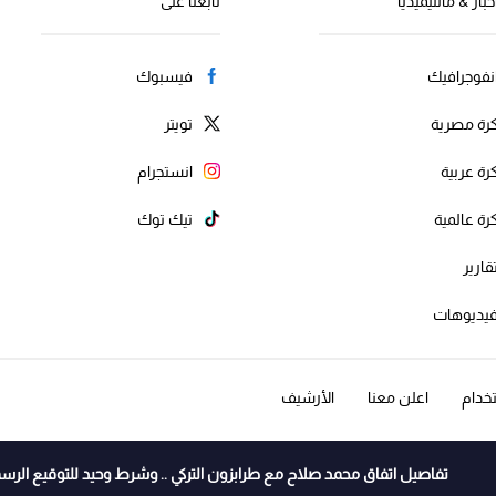
خبار & مالتيميديا
تابعنا على
نفوجرافيك
فيسبوك
رة مصرية
تويتر
رة عربية
انستجرام
رة عالمية
تيك توك
قارير
يديوهات
خدام
اعلن معنا
الأرشيف
تفاصيل اتفاق محمد صلاح مع طرابزون التركي .. وشرط وحيد للتوقيع الرس