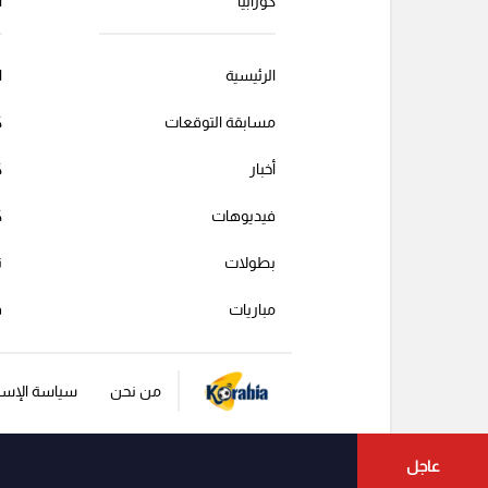
كورابيا
أ
الرئيسية
ا
مسابقة التوقعات
ك
أخبار
ك
فيديوهات
ك
بطولات
ت
مباريات
ف
من نحن
سياسة الإست
عاجل