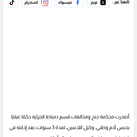
تابعنا عبر :
تويتر
فيسبوك
انستجرام
تيك 
أصدرت محكمة جنح ومخالفات قسم دمياط الجزئية حكمًا غيابيًا
بحبس آدم وطني، وكيل اللاعبين، لمدة 3 سنوات، بعد إدانته في