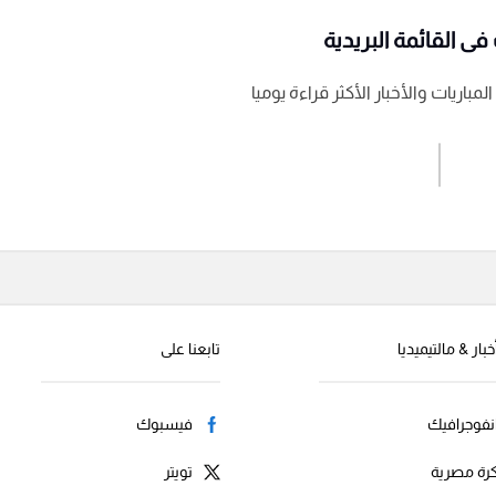
ى القائمة البريدية
باريات والأخبار الأكثر قراءة يوميا
اشترك الان
إرسال تعليق
خبار & مالتيميديا
تابعنا على
نفوجرافيك
فيسبوك
رة مصرية
تويتر