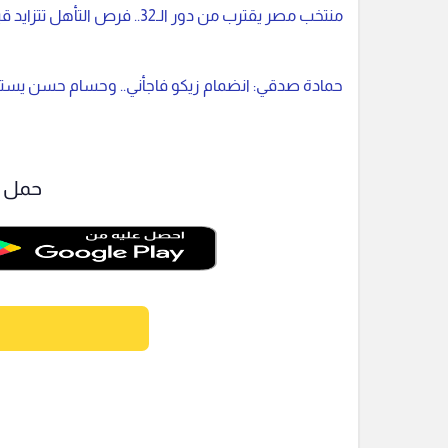
منتخب مصر يقترب من دور الـ32.. فرص التأهل تتزايد قبل مواجهة إيران الحاسمة
حمادة صدقي: انضمام زيكو فاجأني.. وحسام حسن يستحق 
حمل ت