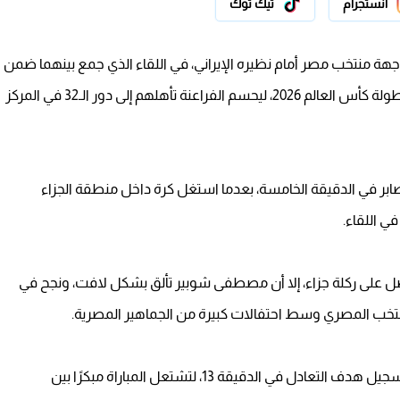
انستجرام
تيك توك
ة منتخب مصر أمام نظيره الإيراني، في اللقاء الذي جمع بينهما ضمن
منافسات الجولة الثالثة والأخيرة من دور المجموعات ببطولة كأس العالم 2026، ليحسم الفراعنة تأهلهم إلى دور الـ32 في المركز
بر في الدقيقة الخامسة، بعدما استغل كرة داخل منطقة الجزاء
في اللقاء.
 حصل على ركلة جزاء، إلا أن مصطفى شوبير تألق بشكل لافت، ونجح في
تخب المصري وسط احتفالات كبيرة من الجماهير المصرية.
ولم يتأخر الرد الإيراني كثيرًا، إذ تمكن رامين رضائيان من تسجيل هدف التعادل في الدقيقة 13، لتشتعل المباراة مبكرًا بين