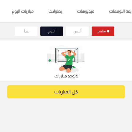
قه التوقعات
فيديوهات
بطولات
مباريات اليوم
مباشر
أمس
اليوم
غداً
كل المباريات