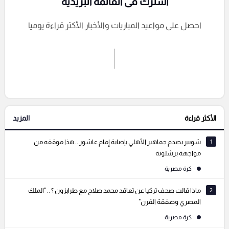
اشترك فى القائمة البريدية
احصل على مواعيد المباريات والأخبار الأكثر قراءة يوميا
اشترك الان
إرسال تعليق
الأكثر قراءة
المزيد
التعليقات السابقة
1
شوبير يصدم جماهير الأهلي بإصابة إمام عاشور .. هذا موقفه من
مواجهة برشلونة
كرة مصرية
2
ماذا قالت صحف تركيا عن تعاقد محمد صلاح مع طرابزون ؟ .. "الملك
المصري وصفقة القرن"
كرة مصرية