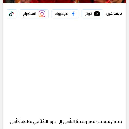
تابعنا عبر :
تويتر
فيسبوك
انستجرام
تيك 
ضمن منتخب مصر رسميًا التأهل إلى دور الـ32 في بطولة كأس