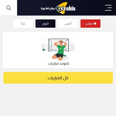
مباشر
أمس
اليوم
غداً
كل المباريات