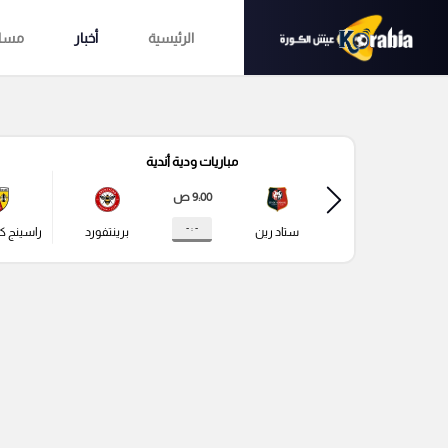
الرئيسية
أخبار
مساب
مباريات ودية أندية
9:00 ص
- : -
ستاد رين
برينتفورد