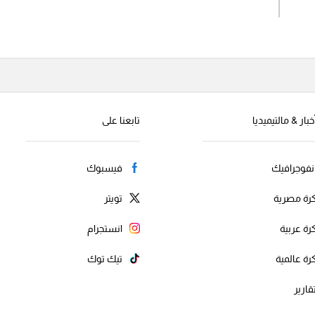
اشترك الان
إرسال تعليق
خبار & مالتيميديا
تابعنا على
نفوجرافيك
فيسبوك
رة مصرية
تويتر
رة عربية
انستجرام
رة عالمية
تيك توك
قارير