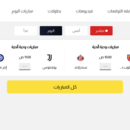
قه التوقعات
فيديوهات
بطولات
مباريات اليوم
مباشر
أمس
اليوم
غداً
مباريات ودية أندية
مباريات ودية أندية
10:00 ص
11:00 ص
- : -
- : -
راسينج كلوب دي لانس
سندرلاند
يوفنتوس
إنتر م
كل المباريات