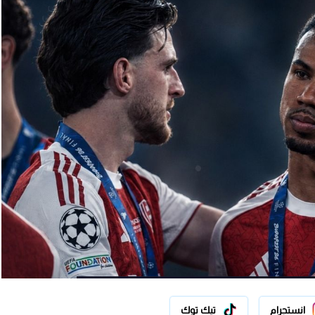
انستجرام
تيك توك