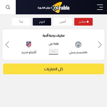
مباشر
أمس
اليوم
غداً
مباريات ودية أندية
11:00 ص
- : -
مانشستر سيتي
أتلتيكو مدريد
كل المباريات