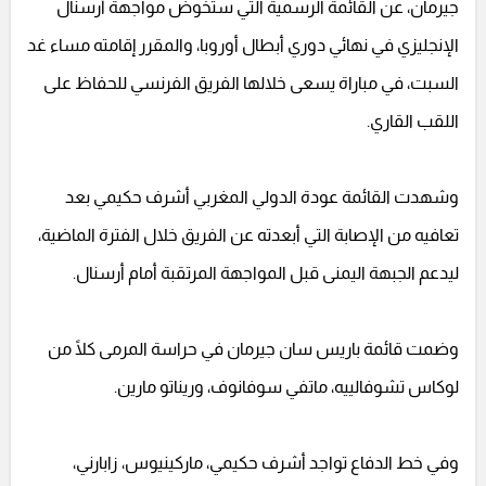
جيرمان، عن القائمة الرسمية التي ستخوض مواجهة أرسنال
الإنجليزي في نهائي دوري أبطال أوروبا، والمقرر إقامته مساء غد
السبت، في مباراة يسعى خلالها الفريق الفرنسي للحفاظ على
اللقب القاري.
وشهدت القائمة عودة الدولي المغربي أشرف حكيمي بعد
تعافيه من الإصابة التي أبعدته عن الفريق خلال الفترة الماضية،
ليدعم الجبهة اليمنى قبل المواجهة المرتقبة أمام أرسنال.
وضمت قائمة باريس سان جيرمان في حراسة المرمى كلًا من
لوكاس تشوفالييه، ماتفي سوفانوف، وريناتو مارين.
وفي خط الدفاع تواجد أشرف حكيمي، ماركينيوس، زابارني،