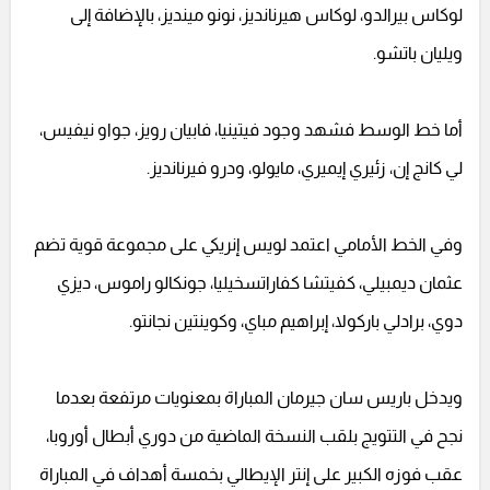
لوكاس بيرالدو، لوكاس هيرنانديز، نونو مينديز، بالإضافة إلى
ويليان باتشو.
أما خط الوسط فشهد وجود فيتينيا، فابيان رويز، جواو نيفيس،
لي كانج إن، زئيري إيميري، مايولو، ودرو فيرنانديز.
وفي الخط الأمامي اعتمد لويس إنريكي على مجموعة قوية تضم
عثمان ديمبيلي، كفيتشا كفاراتسخيليا، جونكالو راموس، ديزي
دوي، برادلي باركولا، إبراهيم مباي، وكوينتين نجانتو.
ويدخل باريس سان جيرمان المباراة بمعنويات مرتفعة بعدما
نجح في التتويج بلقب النسخة الماضية من دوري أبطال أوروبا،
عقب فوزه الكبير على إنتر الإيطالي بخمسة أهداف في المباراة