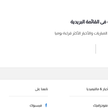
ى القائمة البريدية
باريات والأخبار الأكثر قراءة يوميا
اشترك الان
إرسال تعليق
خبار & مالتيميديا
تابعنا على
نفوجرافيك
فيسبوك