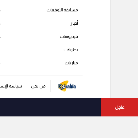
مسابقة التوقعات
ك
أخبار
ك
فيديوهات
ك
بطولات
ت
مباريات
ف
من نحن
سياسة الإست
عاجل