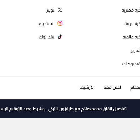
رة مصرية
تويتر
رة عربية
انستجرام
رة عالمية
تيك توك
قارير
يديوهات
خدام
اعلن معنا
الأرشيف
تفاصيل اتفاق محمد صلاح مع طرابزون التركي .. وشرط وحيد للتوقيع الرس