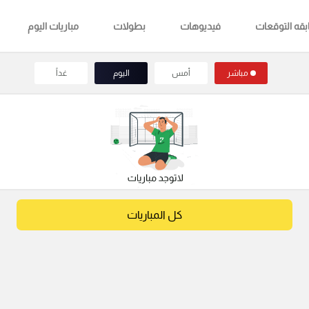
قه التوقعات
فيديوهات
بطولات
مباريات اليوم
مباشر
أمس
اليوم
غداً
كل المباريات