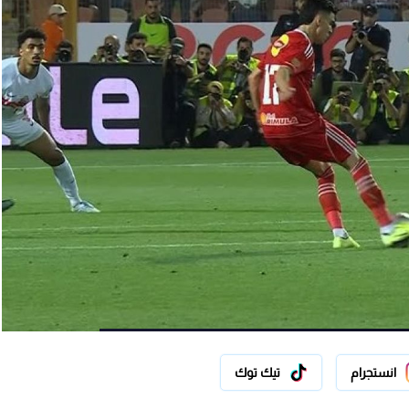
انستجرام
تيك توك