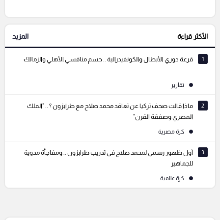
الأكثر قراءة
المزيد
التعليقات السابقة
1
قرعة دوري الأبطال والكونفيدرالية .. حسم منافسي الأهلي والزمالك
تقارير
2
ماذا قالت صحف تركيا عن تعاقد محمد صلاح مع طرابزون ؟ .. "الملك
المصري وصفقة القرن"
كرة مصرية
3
أول ظهور رسمي لمحمد صلاح في تدريب طرابزون .. ومفاجأة مدوية
للجماهير
كرة عالمية