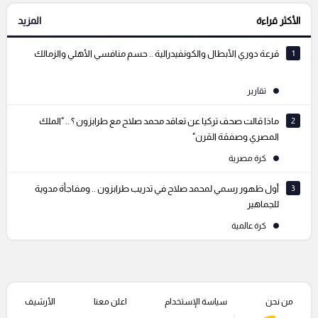
الأكثر قراءة
المزيد
التعليقات السابقة
1
قرعة دوري الأبطال والكونفيدرالية .. حسم منافسي الأهلي والزمالك
تقارير
2
ماذا قالت صحف تركيا عن تعاقد محمد صلاح مع طرابزون ؟ .. "الملك
المصري وصفقة القرن"
كرة مصرية
3
أول ظهور رسمي لمحمد صلاح في تدريب طرابزون .. ومفاجأة مدوية
للجماهير
كرة عالمية
من نحن
سياسة الإستخدام
اعلن معنا
الأرشيف