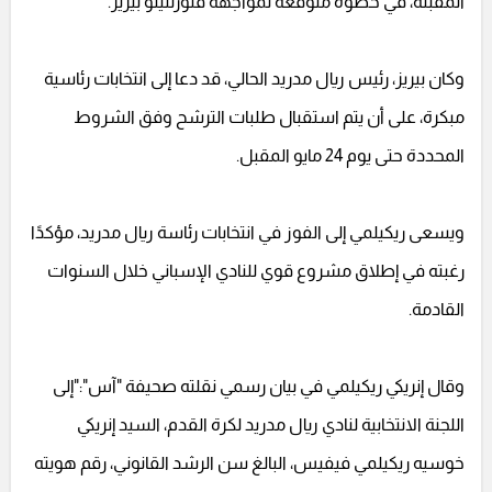
المقبلة، في خطوة متوقعة لمواجهة فلورنتينو بيريز.
وكان بيريز، رئيس ريال مدريد الحالي، قد دعا إلى انتخابات رئاسية
مبكرة، على أن يتم استقبال طلبات الترشح وفق الشروط
المحددة حتى يوم 24 مايو المقبل.
ويسعى ريكيلمي إلى الفوز في انتخابات رئاسة ريال مدريد، مؤكدًا
رغبته في إطلاق مشروع قوي للنادي الإسباني خلال السنوات
القادمة.
وقال إنريكي ريكيلمي في بيان رسمي نقلته صحيفة "آس":"إلى
اللجنة الانتخابية لنادي ريال مدريد لكرة القدم، السيد إنريكي
خوسيه ريكيلمي فيفيس، البالغ سن الرشد القانوني، رقم هويته