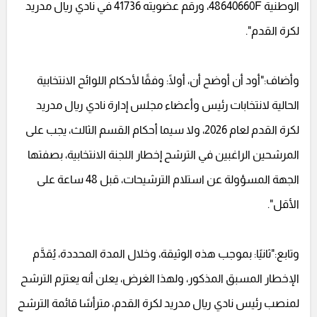
الوطنية 48640660F، ورقم عضويته 41736 في نادي ريال مدريد
لكرة القدم".
وأضاف:"أود أن أوضح أن، أولًا: وفقًا لأحكام اللوائح الانتخابية
الحالية لانتخابات رئيس وأعضاء مجلس إدارة نادي ريال مدريد
لكرة القدم لعام 2026، ولا سيما أحكام القسم الثالث، يجب على
المرشحين الراغبين في الترشح إخطار اللجنة الانتخابية، بصفتها
الجهة المسؤولة عن استلام الترشيحات، قبل 48 ساعة على
الأقل".
وتابع:"ثانيًا: بموجب هذه الوثيقة، وخلال المدة المحددة، يُقدَّم
الإخطار المسبق المذكور، ولهذا الغرض، يعلن أنه يعتزم الترشح
لمنصب رئيس نادي ريال مدريد لكرة القدم، مترأسًا قائمة الترشح