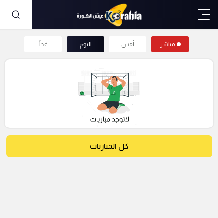
مباشر
أمس
اليوم
غداً
كل المباريات