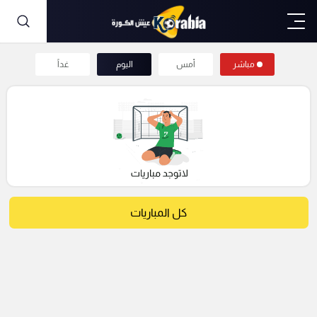
مباشر
أمس
اليوم
غداً
كل المباريات