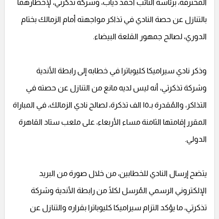
المحترفة، برئاسة النائب أحمد دياب، وشركة تذكرتي، لإخطارهما
بالتنازل عن حصة النادي في تذاكر مواجهته أمام الزمالك بختام
الدوري، لصالح جمهور القلعة البيضاء.
وذكر نادي سيراميكا كليوباترا في خطابه إلى رابطة الأندية
وشركة تذكرتي، أنه ليس لديه مانع من التنازل عن حصته في
التذاكر، والمُقدرة بـ١٥ الف تذكرة، لصالح نادي الزمالك، في المباراة
المقرر إقامتها الثامنة مساء الأربعاء، على ملعب ستاد القاهرة
الدولي.
يتضح إرسال النادي للخطابين، من خلال صورة من البريد
الإلكتروني الرسمي المُرسل لكلًا من رابطة الأندية وشركة
تذكرتي، ما يؤكد التزام سيراميكا كليوباترا بقراره والتنازل عن