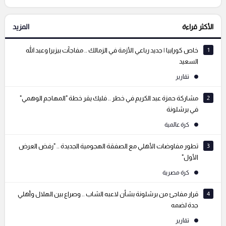
الأكثر قراءة
المزيد
التعليقات السابقة
1
خاص كورابيا | جديد رباعي الأزمة في الزمالك .. مفاجآت بيزيرا وعبد الله
السعيد
تقارير
2
مشاركة حمزة عبد الكريم في خطر .. فليك يقر خطة "المهاجم الوهمي"
في برشلونة
كرة عالمية
3
تطور مفاوضات الأهلي مع الصفقة الهجومية الجديدة .. "رفض العرض
الأول"
كرة مصرية
4
قرار مفاجئ من برشلونة بشأن لاعبه الشاب .. وصراع بين الهلال وأهلي
جدة لضمه
تقارير