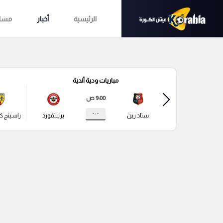
الرئيسية
أخبار
مساب
مباريات ودية أندية
9:00 ص
- : -
ستاد رين
برينتفورد