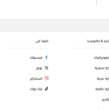
اشترك الان
إرسال تعليق
خبار & مالتيميديا
تابعنا على
نفوجرافيك
فيسبوك
رة مصرية
تويتر
رة عربية
انستجرام
رة عالمية
تيك توك
قارير