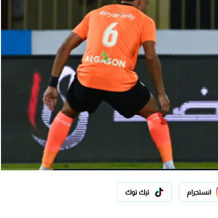
انستجرام
تيك توك