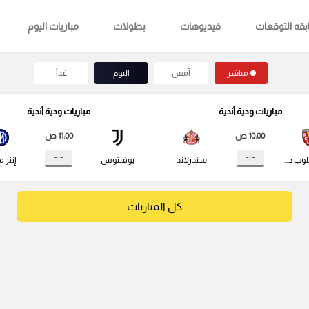
قه التوقعات
فيديوهات
بطولات
مباريات اليوم
مباشر
أمس
اليوم
غداً
مباريات ودية أندية
مباريات ودية أندية
10:00 ص
11:00 ص
- : -
- : -
راسينج كلوب دي لانس
سندرلاند
يوفنتوس
إنتر م
كل المباريات