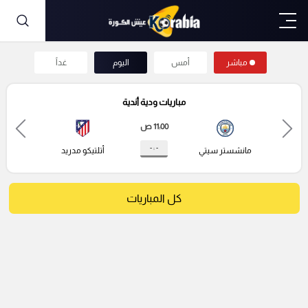
مباشر
أمس
اليوم
غداً
مباريات ودية أندية
11:00 ص
- : -
مانشستر سيتي
أتلتيكو مدريد
كل المباريات