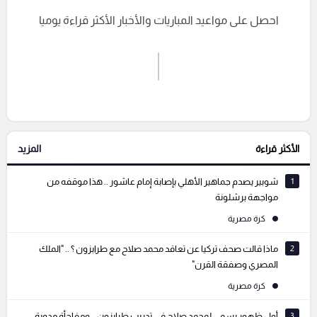
احصل على مواعيد المباريات والأخبار الأكثر قراءة يوميا
اشترك الان
إرسال تعليق
الأكثر قراءة
المزيد
التعليقات السابقة
1
شوبير يصدم جماهير الأهلي بإصابة إمام عاشور .. هذا موقفه من
مواجهة برشلونة
كرة مصرية
2
ماذا قالت صحف تركيا عن تعاقد محمد صلاح مع طرابزون ؟ .. "الملك
المصري وصفقة القرن"
كرة مصرية
3
أول ظهور رسمي لمحمد صلاح في تدريب طرابزون .. ومفاجأة مدوية