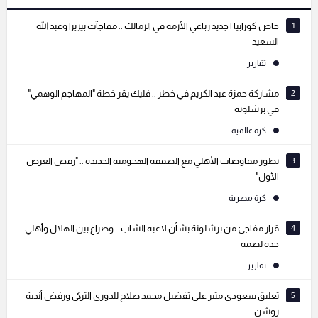
التعليقات السابقة
1
خاص كورابيا | جديد رباعي الأزمة في الزمالك .. مفاجآت بيزيرا وعبد الله
السعيد
تقارير
2
مشاركة حمزة عبد الكريم في خطر .. فليك يقر خطة "المهاجم الوهمي"
في برشلونة
كرة عالمية
3
تطور مفاوضات الأهلي مع الصفقة الهجومية الجديدة .. "رفض العرض
الأول"
كرة مصرية
4
قرار مفاجئ من برشلونة بشأن لاعبه الشاب .. وصراع بين الهلال وأهلي
جدة لضمه
تقارير
5
تعليق سعودي مثير على تفضيل محمد صلاح للدوري التركي ورفض أندية
روشن