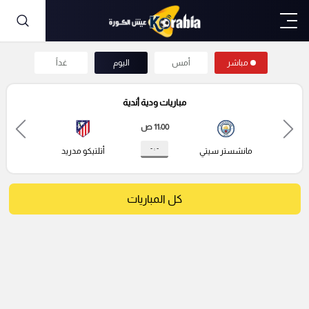
مباشر
أمس
اليوم
غداً
مباريات ودية أندية
11:00 ص
- : -
مانشستر سيتي
أتلتيكو مدريد
كل المباريات