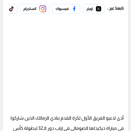
تابعنا عبر :
تويتر
فيسبوك
انستجرام
تيك 
أدى لاعبو الفريق الأول لكرة القدم بنادي الزمالك الذين شاركوا
في مباراة ديكيداها الصومالي في إياب دور الـ32 لبطولة كأس