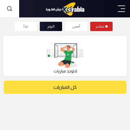
مباشر
أمس
اليوم
غداً
كل المباريات