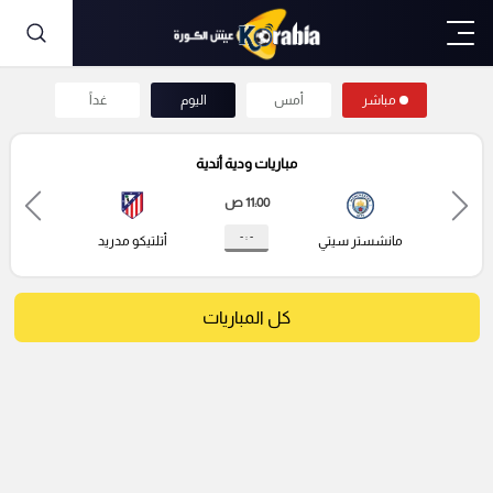
مباشر
أمس
اليوم
غداً
مباريات ودية أندية
11:00 ص
- : -
مانشستر سيتي
أتلتيكو مدريد
كل المباريات