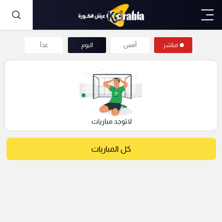
مباشر
أمس
اليوم
غداً
كل المباريات