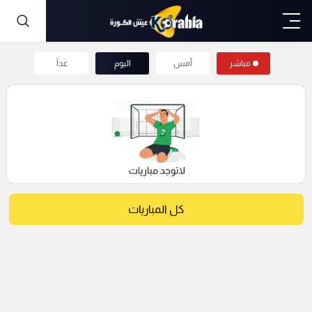
مباشر
أمس
اليوم
غداً
كل المباريات