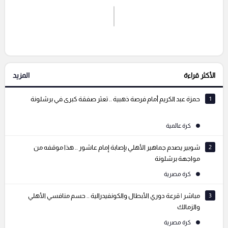
اشترك الان
إرسال تعليق
الأكثر قراءة
المزيد
التعليقات السابقة
1
حمزة عبد الكريم أمام فرصة ذهبية .. تعثر صفقة كبرى في برشلونة
كرة عالمية
2
شوبير يصدم جماهير الأهلي بإصابة إمام عاشور .. هذا موقفه من
مواجهة برشلونة
كرة مصرية
3
مباشر | قرعة دوري الأبطال والكونفيدرالية .. حسم منافسي الأهلي
والزمالك
كرة مصرية