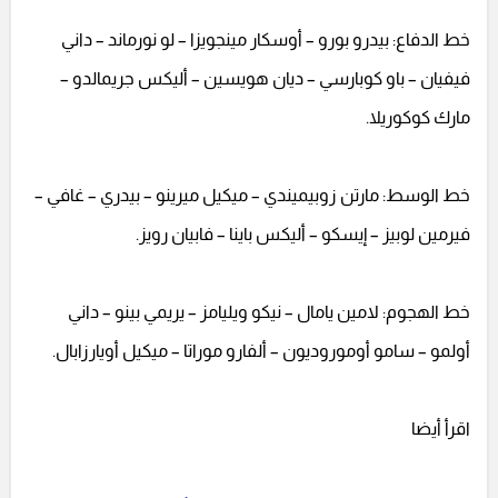
خط الدفاع: بيدرو بورو – أوسكار مينجويزا – لو نورماند – داني
فيفيان – باو كوبارسي – ديان هويسين – أليكس جريمالدو –
مارك كوكوريلا.
خط الوسط: مارتن زوبيميندي – ميكيل ميرينو – بيدري – غافي –
فيرمين لوبيز – إيسكو – أليكس باينا – فابيان رويز.
خط الهجوم: لامين يامال – نيكو ويليامز – يريمي بينو – داني
أولمو – سامو أوموروديون – ألفارو موراتا – ميكيل أويارزابال.
اقرأ أيضا