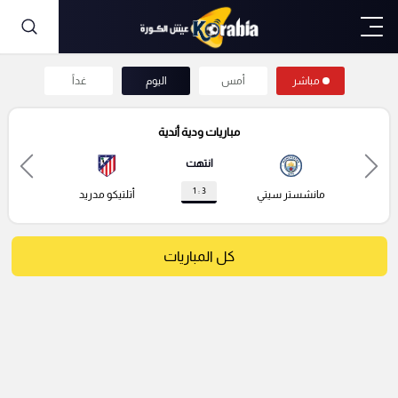
مباشر
أمس
اليوم
غداً
مباريات ودية أندية
انتهت
3 : 1
مانشستر سيتي
أتلتيكو مدريد
كل المباريات