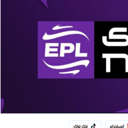
انستجرام
تيك توك