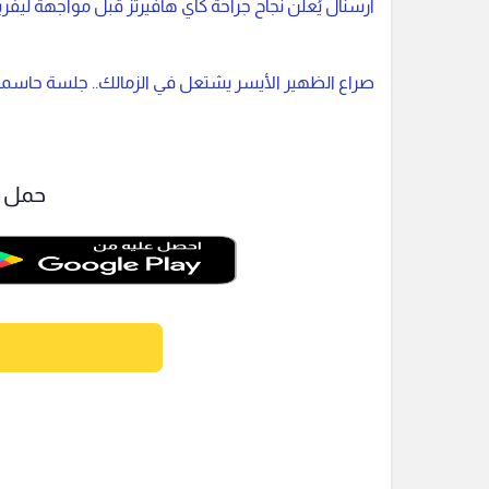
أرسنال يُعلن نجاح جراحة كاي هافيرتز قبل مواجهة ليفر
صراع الظهير الأيسر يشتعل في الزمالك.. جلسة حاسمة ب
حمل ت