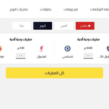
قه التوقعات
فيديوهات
بطولات
مباريات اليوم
مباشر
أمس
اليوم
غداً
مباريات ودية أندية
مباريات ودية أندية
12:00 م
1:30 م
- : -
- : -
جوهور دارول تاكزيم
تشيلسي
ليفربول
مونا
كل المباريات