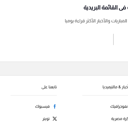
ى القائمة البريدية
باريات والأخبار الأكثر قراءة يوميا
اشترك الان
إرسال تعليق
خبار & مالتيميديا
تابعنا على
نفوجرافيك
فيسبوك
رة مصرية
تويتر