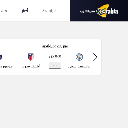
الرئيسية
أخبار
مساب
مباريات ودية أندية
11:00 ص
- : -
مانشستر سيتي
أتلتيكو مدريد